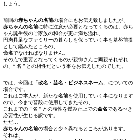
しょう。
前回の
赤ちゃんの名前
の場合にもお伝え致しましたが、
赤ちゃんの名前
に特に注意が必要となってくるのは、赤ち
ゃん誕生後のご家族の和合が更に満ち溢れ、
円満具足な
ファミリーの暮らしを
保っていく事を基盤前提
として鑑みたところの、
命名
でなければなりません。
その点で重要となってくるのが親御さんご両親それぞれ
の、“ 名 ” との相性だという事をお伝えしたのでした。
では、今回は
「
改名
・
芸名
・
ビジネスネーム
」についての
場合です。
これはご本人が、新たな
名前
を使用していく事になります
ので、今まで普段に使用してきたその、
これまでの “ 名 ” との相性を鑑みた上での
命名
であるべき
必要性が生じる訳です。
ただ…
赤ちゃんの名前
の場合と少々異なるところがあります。
それは、