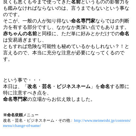
良くも悪くも今まで使ってきた
名前
というものの影響力を
も鑑みなければならないのは、言うまでもないという事な
のです。
そこが、一般の人が知り得ない
命名専門家
ならではの判断
力を有する部分ですし、
なかなか奥深い点でもあります。
赤ちゃんの名前
と同様に、ただ単に好みとかだけでの
命名
は安易過ぎますし、
ともすれば危険な可能性も秘めているかもしれない？！と
言えるので、本当に充分な注意が必要になってくるので
す。
という事で・・・
本日は、
「
改名
・
芸名
・
ビジネスネーム
」
を
命名
する際に
特に注意
すべき点を、
命名専門家
の立場からお伝え致しました。
※命名依頼
メニュー
改名・芸名・ビジネスネーム・その他 :
http://www.meimeishi.jp/contents/
menu/change-of-name/