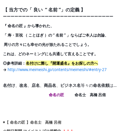
【 当方での「 良い “ 名前 ”」の定義 】
ーーーーーーーーーーーーーーーーーーーーーーーーーー
ー
ー
ー
『 命名の匠 』から導かれた、
「 寿・言祝 （ ことほぎ ）の
“ 名前 ” 」ならばご本人は勿論、
周りの方々にも幸せの光が
放たれることでしょう。
これは、どのネーミングにも共通して言えることです。
◎参考詳細：
名付けに際し『開運盛名』をお探しの方へ
→
http://www.meimeishi.jp/contents/meimeishi/#entry-27
名付け
、
改名
、
店名
、
商品名
、
ビジネス名
等々の
命名依頼
は…
命名の匠
命名士 高橋 呂侑
◉【 命名の匠 】命名士 高橋 呂侑