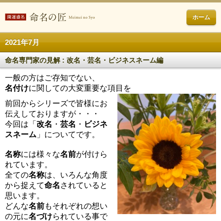
ホーム
2021年7月
命名専門家の見解 : 改名・芸名・ビジネスネーム編
一般の方はご存知でない、
名付け
に関しての大変重要な項目を
前回からシリーズで皆様にお
伝えしておりますが・・・
今回は「
改名
・
芸名
・
ビジネ
スネーム
」についてです。
名称
には様々な
名前
が付けら
れています。
全ての
名称
は、いろんな角度
から捉えて
命名
されていると
思います。
どんな
名前
もそれぞれの想い
の元に
名づけ
られている事で