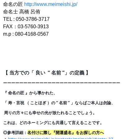
命名の匠
http://www.meimeishi.jp/
命名士 高橋 呂侑
TEL : 050-3786-3717
FAX：03-5760-3913
m.p : 080-4168-0567
【 当方での「 良い “ 名前 ”」の定義 】
ーーーーーーーーーーーーーーーーーーーーーーーーーー
ー
ー
ー
『 命名の匠 』から導かれた、
「 寿・言祝 （ ことほぎ ）の
“ 名前 ” 」ならばご本人は勿論、
周りの方々にも幸せの光が
放たれることでしょう。
これは、どのネーミングにも共通して言えることです。
◎参考詳細：
名付けに際し『開運盛名』をお探しの方へ