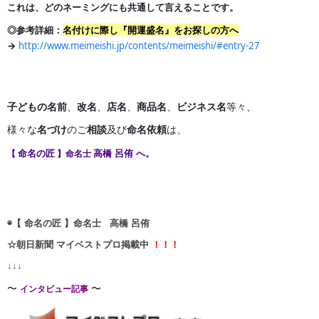
これは、どのネーミングにも共通して言えることです。
◎参考詳細：
名付けに際し『開運盛名』をお探しの方へ
→
http://www.meimeishi.jp/contents/meimeishi/#entry-27
子どもの名前
、
改名
、
店名
、
商品名
、
ビジネス名
等々、
様々な
名づけ
のご
相談
及び
命名依頼
は、
命名の匠
高橋 呂侑 へ。
【
】命名士
◉【 命名の匠 】命名士 高橋 呂侑
☆朝日新聞 マイベストプロ掲載中
！！！
↓↓↓
〜
〜
インタビュー記事