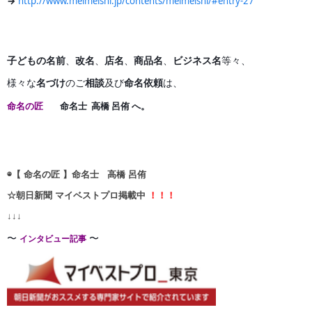
→
http://www.meimeishi.jp/contents/meimeishi/#entry-27
子どもの名前
、
改名
、
店名
、
商品名
、
ビジネス名
等々、
様々な
名づけ
のご
相談
及び
命名依頼
は、
命名の匠
命名士 高橋 呂侑 へ。
◉【 命名の匠 】命名士 高橋 呂侑
☆朝日新聞 マイベストプロ掲載中
！！！
↓↓↓
〜
〜
インタビュー記事