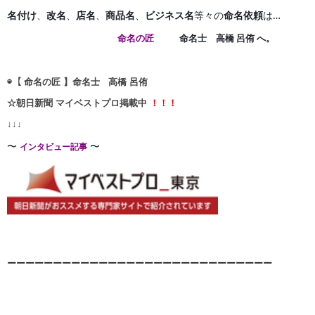
名付け
、
改名
、
店名
、
商品名
、
ビジネス名
等々の
命名依頼
は…
命名の匠
命名士 高橋 呂侑 へ。
◉【 命名の匠 】命名士 高橋 呂侑
☆朝日新聞 マイベストプロ掲載中
！！！
↓↓↓
〜
〜
インタビュー記事
ーーーーーーーーーーーーーーーーーーーーーーーーーー
ー
ー
ー