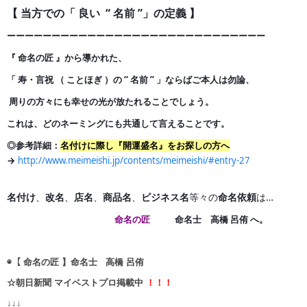
【 当方での「 良い “ 名前 ”」の定義 】
ーーーーーーーーーーーーーーーーーーーーーーーーーー
ー
ー
ー
『 命名の匠 』から導かれた、
「 寿・言祝 （ ことほぎ ）の
“ 名前 ” 」ならばご本人は勿論、
周りの方々にも幸せの光が
放たれることでしょう。
これは、どのネーミングにも共通して言えることです。
◎参考詳細：
名付けに際し『開運盛名』をお探しの方へ
→
http://www.meimeishi.jp/contents/meimeishi/#entry-27
名付け
、
改名
、
店名
、
商品名
、
ビジネス名
等々の
命名依頼
は…
命名の匠
命名士 高橋 呂侑 へ。
◉【 命名の匠 】命名士 高橋 呂侑
☆朝日新聞 マイベストプロ掲載中
！！！
↓↓↓