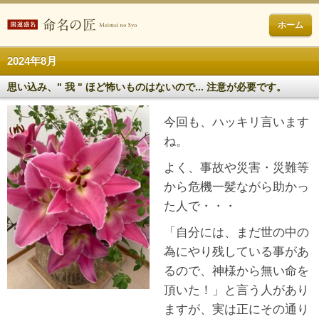
ホーム
2024年8月
思い込み、" 我 " ほど怖いものはないので... 注意が必要です。
今回も、ハッキリ言います
ね。
よく、事故や災害・災難等
から危機一髪ながら助かっ
た人で・・・
「自分には、まだ世の中の
為にやり残している事があ
るので、神様から無い命を
頂いた！」と言う人があり
ますが、実は正にその通り