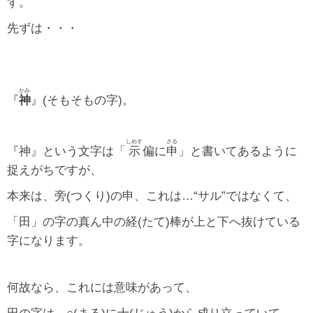
す。
先ずは・・・
かみ
『
神
』(そもそもの字)。
しめす
さる
『神』という文字は「
示
偏に
申
」と書いてあるように
捉えがちですが、
本来は、旁(つくり)の申、これは…“サル”ではなくて、
「田」の字の真ん中の経(たて)棒が上と下へ抜けている
字になります。
何故なら、これには意味があって、