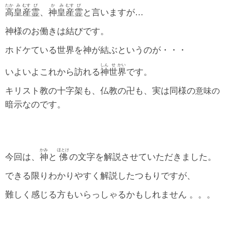
たか
み
むす
び
か
み
むす
び
高
皇
産
霊
、
神
皇
産
霊
と言いますが…
神様のお働きは結びです。
ホドケている世界を神が結ぶというのが・・・
しん
せ
かい
いよいよこれから訪れる
神
世
界
です。
キリスト教の十字架も、仏教の卍も、実は同様の
意味の
暗示なのです。
かみ
ほとけ
今回は、
神
と
佛
の文字を解説させていただきました。
できる限りわかりやすく解説したつもりですが、
難しく感じる方もいらっしゃるかもしれません 。。。