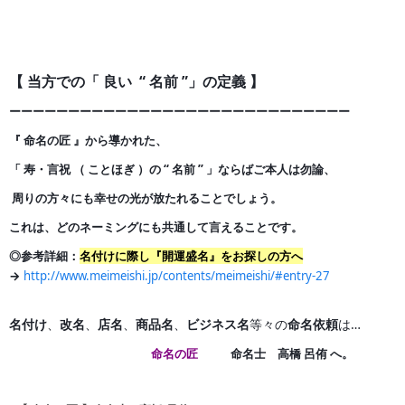
【 当方での「 良い “ 名前 ”」の定義 】
ーーーーーーーーーーーーーーーーーーーーーーーーーー
ー
ー
ー
『 命名の匠 』から導かれた、
「 寿・言祝 （ ことほぎ ）の
“ 名前 ” 」ならばご本人は勿論、
周りの方々にも幸せの光が
放たれることでしょう。
これは、どのネーミングにも共通して言えることです。
◎参考詳細：
名付けに際し『開運盛名』をお探しの方へ
→
http://www.meimeishi.jp/contents/meimeishi/#entry-27
名付け
、
改名
、
店名
、
商品名
、
ビジネス名
等々の
命名依頼
は…
命名の匠
命名士 高橋 呂侑 へ。