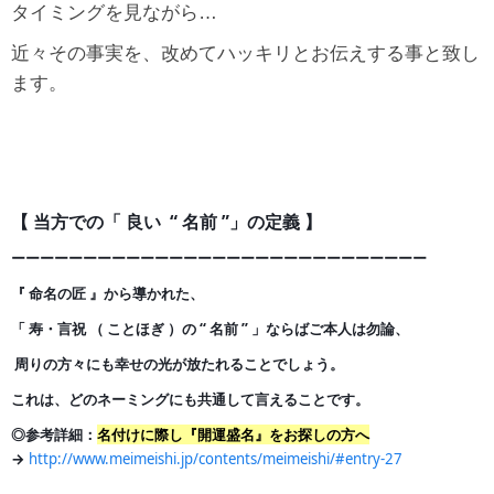
タイミングを見ながら…
近々その事実を、
改めてハッキリとお伝えする事と致し
ます。
【 当方での「 良い “ 名前 ”」の定義 】
ーーーーーーーーーーーーーーーーーーーーーーーーーー
ー
ー
ー
『 命名の匠 』から導かれた、
「 寿・言祝 （ ことほぎ ）の
“ 名前 ” 」ならばご本人は勿論、
周りの方々にも幸せの光が
放たれることでしょう。
これは、どのネーミングにも共通して言えることです。
◎参考詳細：
名付けに際し『開運盛名』をお探しの方へ
→
http://www.meimeishi.jp/contents/meimeishi/#entry-27