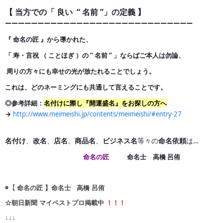
【 当方での「 良い “ 名前 ”」の定義 】
ーーーーーーーーーーーーーーーーーーーーーーーーーー
ー
ー
ー
『 命名の匠 』から導かれた、
「 寿・言祝 （ ことほぎ ）の
“ 名前 ” 」ならばご本人は勿論、
周りの方々にも幸せの光が
放たれることでしょう。
これは、どのネーミングにも共通して言えることです。
◎参考詳細：
名付けに際し『開運盛名』をお探しの方へ
→
http://www.meimeishi.jp/contents/meimeishi/#entry-27
名付け
、
改名
、
店名
、
商品名
、
ビジネス名
等々の
命名依頼
は…
命名の匠
命名士 高橋 呂侑
◉【 命名の匠 】命名士 高橋 呂侑
☆朝日新聞 マイベストプロ掲載中
！！！
↓↓↓