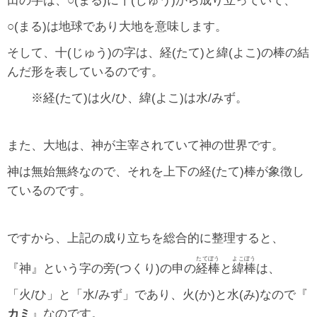
田の字は、○(まる)に十(じゅう)から成り立っていて、
○(まる)は地球であり大地を意味します。
そして、十(じゅう)の字は、経(たて)と緯(よこ)の棒の結
んだ形を表しているのです。
※経(たて)は火/ひ、緯(よこ)は水/みず。
また、大地は、神が主宰されていて神の世界です。
神は無始無終なので、それを上下の経(たて)棒が象徴し
ているのです。
ですから、上記の成り立ちを総合的に整理すると、
たてぼう
よこぼう
『神』という字の旁(つくり)の申の
経棒
と
緯棒
は、
「火/ひ」と「水/みず」であり、火(か)と水(み)なので『
カミ
』なのです。