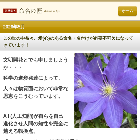
ホーム
2026年5月
この世の中益々、愛(心)のある命名・名付けが必要不可欠になって
きています！
文明開花とでも申しましょう
か・・・
科学の進歩発達によって、
人々は物質面において非常な
恩恵をこうむっています。
A I (人工知能)が自らを自己
進化させ人間の知性を完全に
越える転換点、