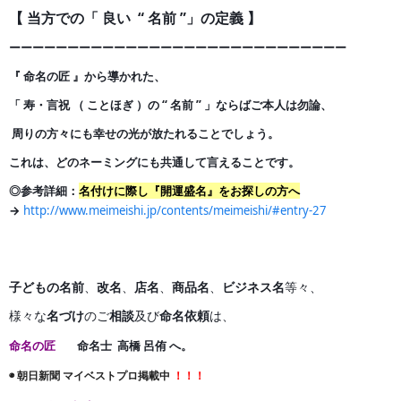
【 当方での「 良い “ 名前 ”」の定義 】
ーーーーーーーーーーーーーーーーーーーーーーーーーー
ー
ー
ー
『 命名の匠 』から導かれた、
「 寿・言祝 （ ことほぎ ）の
“ 名前 ” 」ならばご本人は勿論、
周りの方々にも幸せの光が
放たれることでしょう。
これは、どのネーミングにも共通して言えることです。
◎参考詳細：
名付けに際し『開運盛名』をお探しの方へ
→
http://www.meimeishi.jp/contents/meimeishi/#entry-27
子どもの名前
、
改名
、
店名
、
商品名
、
ビジネス名
等々、
様々な
名づけ
のご
相談
及び
命名依頼
は、
命名の匠
命名士 高橋 呂侑 へ。
◉ 朝日新聞 マイベストプロ掲載中
！！！