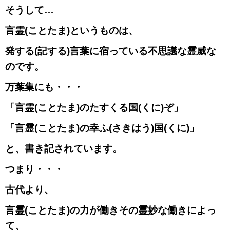
そうして…
言霊
(
ことたま
)
というものは、
発する
(
記する
)
言葉に宿っている不思議な霊威な
のです。
万葉集にも・・・
「言霊
(
ことたま
)
のたすくる国
(
くに
)
ぞ」
「言霊
(
ことたま
)
の幸ふ
(
さきはう
)
国
(
くに
)
」
と、書き記されています。
つまり・・・
古代より、
言霊
(
ことたま
)
の力が働きその霊妙な働きによっ
て、