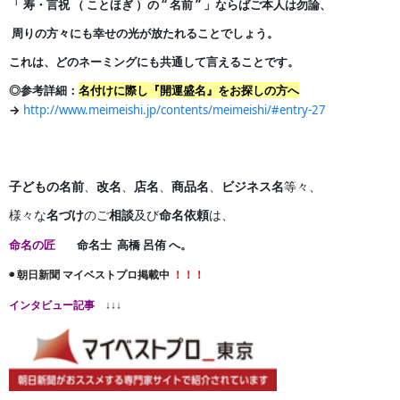
「 寿・言祝 （ ことほぎ ）の
“ 名前 ” 」ならばご本人は勿論、
周りの方々にも幸せの光が
放たれることでしょう。
これは、どのネーミングにも共通して言えることです。
◎参考詳細：
名付けに際し『開運盛名』をお探しの方へ
→
http://www.meimeishi.jp/contents/meimeishi/#entry-27
子どもの名前
、
改名
、
店名
、
商品名
、
ビジネス名
等々、
様々な
名づけ
のご
相談
及び
命名依頼
は、
命名の匠
命名士 高橋 呂侑 へ。
◉ 朝日新聞 マイベストプロ掲載中
！！！
インタビュー記事
↓↓↓