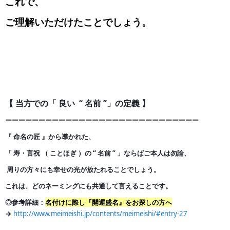
これで、
ご理解いただけたことでしょう。
【 当方での「 良い “ 名前 ”」の定義 】
ーーーーーーーーーーーーーーーーーーーーーーーーーー
ー
ー
ー
『 命名の匠 』から導かれた、
「 寿・言祝 （ ことほぎ ）の
“ 名前 ” 」ならばご本人は勿論、
周りの方々にも幸せの光が
放たれることでしょう。
これは、どのネーミングにも共通して言えることです。
◎参考詳細：
名付けに際し『開運盛名』をお探しの方へ
→
http://www.meimeishi.jp/contents/meimeishi/#entry-27