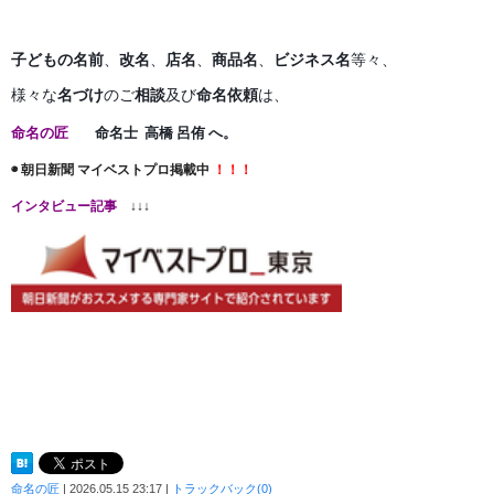
子どもの名前
、
改名
、
店名
、
商品名
、
ビジネス名
等々、
様々な
名づけ
のご
相談
及び
命名依頼
は、
命名の匠
命名士 高橋 呂侑 へ。
◉ 朝日新聞 マイベストプロ掲載中
！！！
インタビュー記事
↓↓↓
命名の匠
| 2026.05.15 23:17 |
トラックバック(0)