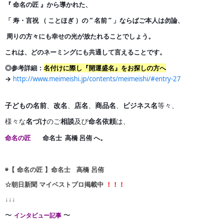
『 命名の匠 』から導かれた、
「 寿・言祝 （ ことほぎ ）の
“ 名前 ” 」ならばご本人は勿論、
周りの方々にも幸せの光が
放たれることでしょう。
これは、どのネーミングにも共通して言えることです。
◎参考詳細：
名付けに際し『開運盛名』をお探しの方へ
→
http://www.meimeishi.jp/contents/meimeishi/#entry-27
子どもの名前
、
改名
、
店名
、
商品名
、
ビジネス名
等々、
様々な
名づけ
のご
相談
及び
命名依頼
は、
命名の匠
命名士 高橋 呂侑 へ。
◉【 命名の匠 】命名士 高橋 呂侑
☆朝日新聞 マイベストプロ掲載中
！！！
↓↓↓
〜
〜
インタビュー記事