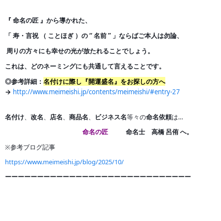
『 命名の匠 』から導かれた、
「 寿・言祝 （ ことほぎ ）の
“ 名前 ” 」ならばご本人は勿論、
周りの方々にも幸せの光が
放たれることでしょう。
これは、どのネーミングにも共通して言えることです。
◎参考詳細：
名付けに際し『開運盛名』をお探しの方へ
→
http://www.meimeishi.jp/contents/meimeishi/#entry-27
名付け
、
改名
、
店名
、
商品名
、
ビジネス名
等々の
命名依頼
は…
命名の匠
命名士 高橋 呂侑 へ。
※参考ブログ記事
https://www.meimeishi.jp/blog/2025/10/
ーーーーーーーーーーーーーーーーーーーーーーーーーー
ー
ー
ー