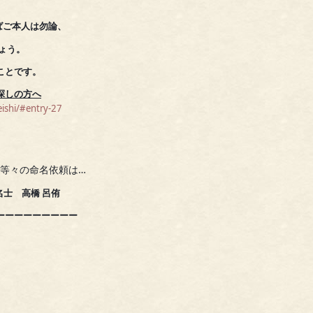
らばご本人は勿論、
ょう。
ことです。
探しの方へ
ishi/#entry-27
等々の命名依頼は…
 高橋 呂侑
ーーーーーー
ー
ー
ー