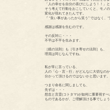
「人の幸せを自分の喜びにしよう！！」と
そう考えて行動をおこしていくと、モノの
変化が現れてきたんです。
『
“良い事があったから笑う”
ではなく、“
感謝は感謝を生むのです。
その反対に・・・
不平は不平を生みます。
［鏡の法則］も［引き寄せの法則］も、
理屈は同じなんですね。
私が常に言っている、
人の「心・言・行」がどんなに大切なのか
分かって頂けるのではないかと思います。
つまり命名に関しましても、
先ずは・・・
想念と言霊(コトタマ)が如何に重要視すべ
ものであるかが、ご理解頂ける事でしょう