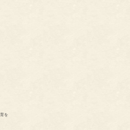
。
。
育を