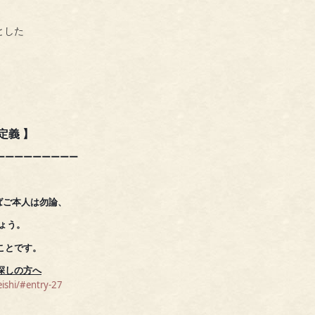
とした
定義 】
ーーーーーー
ー
ー
ー
らばご本人は勿論、
ょう。
ことです。
探しの方へ
ishi/#entry-27