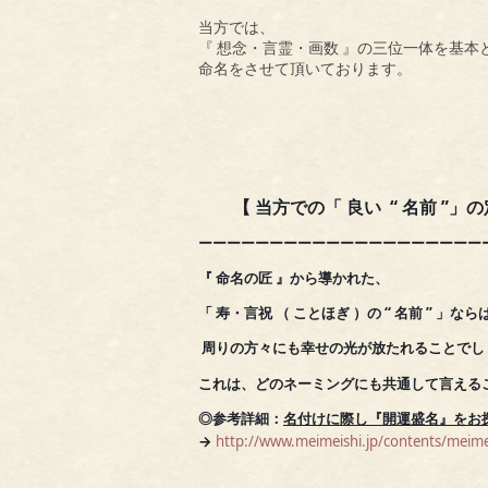
当方では、
『
想念・言霊・画数
』の三位一体を基本
命名をさせて頂いております。
【 当方での「 良い “ 名前 ”」の
ーーーーーーーーーーーーーーーーーーーー
『 命名の匠 』から導かれた、
「 寿・言祝 （ ことほぎ ）の
“ 名前 ” 」な
周りの方々にも幸せの光が
放たれることでし
これは、どのネーミングにも共通して言える
◎参考詳細：
名付けに際し『開運盛名』をお
→
http://www.meimeishi.jp/contents/meime