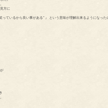
。
見方に
笑っているから良い事がある”
』
という意味が理解出来るようになった
が
き
。