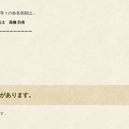
等々の命名依頼は…
 高橋 呂侑
ーーーーーー
ー
ー
ー
があります。
ます。