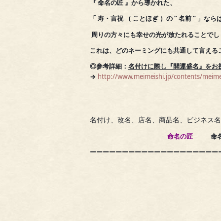
『 命名の匠 』から導かれた、
「 寿・言祝 （ ことほぎ ）の
“ 名前 ” 」な
周りの方々にも幸せの光が
放たれることでし
これは、どのネーミングにも共通して言える
◎参考詳細：
名付けに際し『開運盛名』をお
→
http://www.meimeishi.jp/contents/meime
名付け、改名、店名、商品名、ビジネス名
命名の匠
命名士
ーーーーーーーーーーーーーーーーーーーー